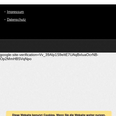
Impressum
Datenschutz
google-site-verification=Vv_39AIp1S9eItE7UAqBxIuaOcrNB-
Op2MmHBSVqNpo
Diese Website benutzt Cookies. Wenn Sie die Website weiter nutzen,